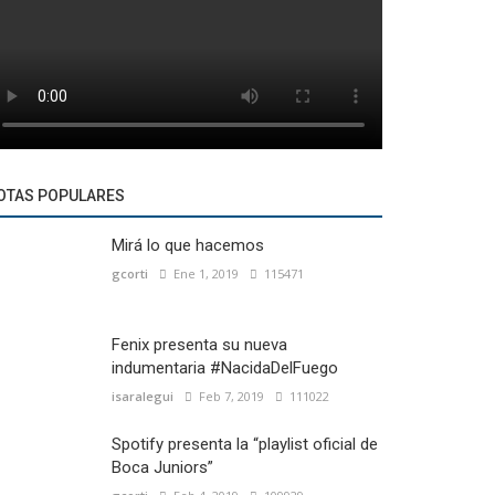
OTAS POPULARES
Mirá lo que hacemos
gcorti
Ene 1, 2019
115471
Fenix presenta su nueva
indumentaria #NacidaDelFuego
isaralegui
Feb 7, 2019
111022
Spotify presenta la “playlist oficial de
Boca Juniors”