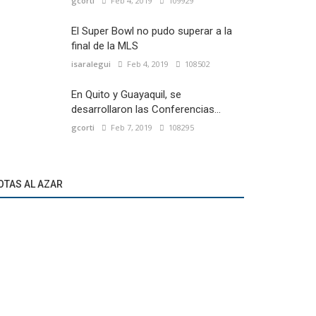
gcorti
Feb 4, 2019
109929
El Super Bowl no pudo superar a la
final de la MLS
isaralegui
Feb 4, 2019
108502
En Quito y Guayaquil, se
desarrollaron las Conferencias...
gcorti
Feb 7, 2019
108295
OTAS AL AZAR