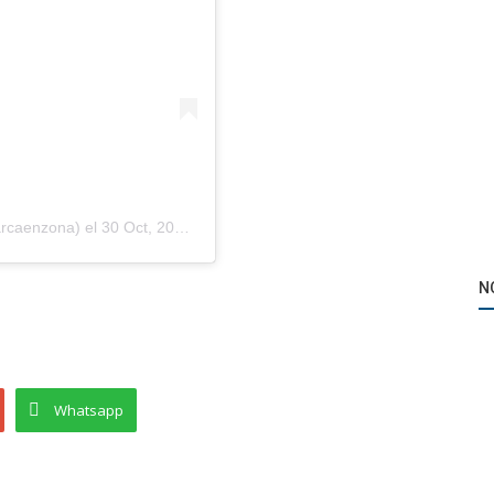
arcaenzona)
el
30 Oct, 2019 a las 4:22 PDT
N
Whatsapp