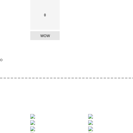
0
WOW
o