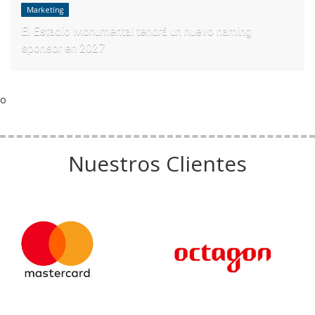
Marketíng
El Estadio Monumental tendrá un nuevo naming
sponsor en 2027
o
Nuestros Clientes