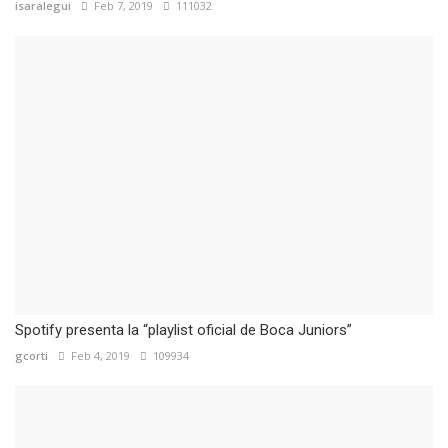
isaralegui
Feb 7, 2019
111032
Spotify presenta la “playlist oficial de Boca Juniors”
gcorti
Feb 4, 2019
109934