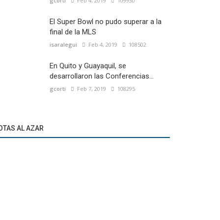
gcorti
Feb 4, 2019
109930
El Super Bowl no pudo superar a la
final de la MLS
isaralegui
Feb 4, 2019
108502
En Quito y Guayaquil, se
desarrollaron las Conferencias...
gcorti
Feb 7, 2019
108295
OTAS AL AZAR