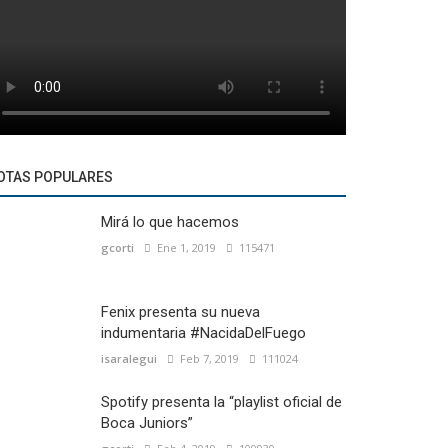
OTAS POPULARES
Mirá lo que hacemos
gcorti
Ene 1, 2019
115471
Fenix presenta su nueva
indumentaria #NacidaDelFuego
isaralegui
Feb 7, 2019
111024
Spotify presenta la “playlist oficial de
Boca Juniors”