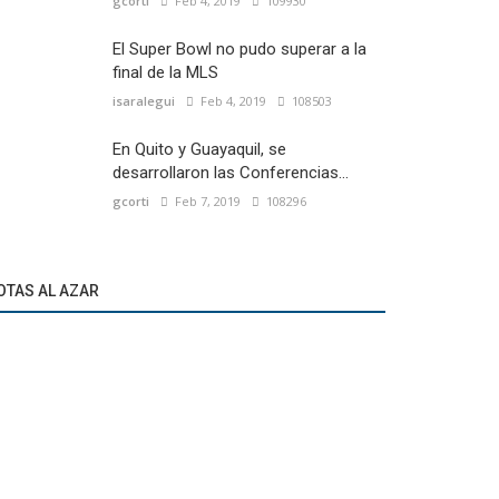
gcorti
Feb 4, 2019
109930
El Super Bowl no pudo superar a la
final de la MLS
isaralegui
Feb 4, 2019
108503
En Quito y Guayaquil, se
desarrollaron las Conferencias...
gcorti
Feb 7, 2019
108296
OTAS AL AZAR