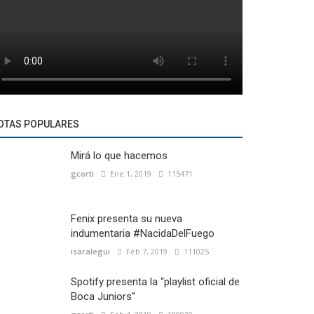
OTAS POPULARES
Mirá lo que hacemos
gcorti
Ene 1, 2019
115471
Fenix presenta su nueva
indumentaria #NacidaDelFuego
isaralegui
Feb 7, 2019
111025
Spotify presenta la “playlist oficial de
Boca Juniors”