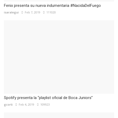
Fenix presenta su nueva indumentaria #NacidaDelFuego
isaralegui
Feb 7, 2019
111020
Spotify presenta la “playlist oficial de Boca Juniors”
gcorti
Feb 4, 2019
109923