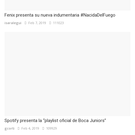
Fenix presenta su nueva indumentaria #NacidaDelFuego
isaralegui
Feb 7, 2019
111023
Spotify presenta la “playlist oficial de Boca Juniors”
gcorti
Feb 4, 2019
109929