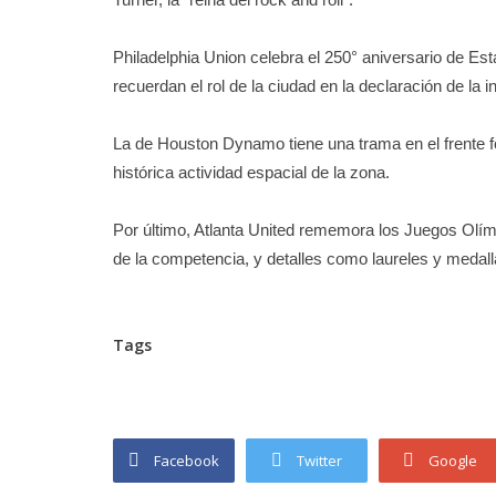
Philadelphia Union celebra el 250° aniversario de Es
recuerdan el rol de la ciudad en la declaración de la 
La de Houston Dynamo tiene una trama en el frente fo
histórica actividad espacial de la zona.
Por último, Atlanta United rememora los Juegos Olím
de la competencia, y detalles como laureles y medall
Marketíng
lianza estratégica
Big Manager desembarca en Newell’s
Tags
Facebook
Twitter
Google