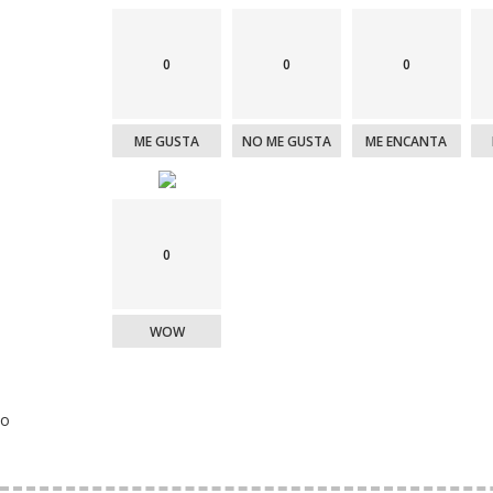
0
0
0
ME GUSTA
NO ME GUSTA
ME ENCANTA
0
WOW
o