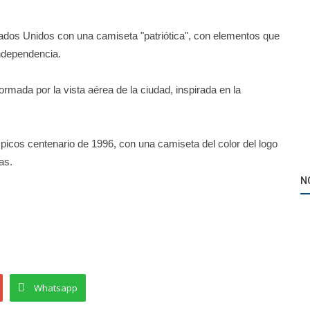
tados Unidos con una camiseta "patriótica", con elementos que
independencia.
rmada por la vista aérea de la ciudad, inspirada en la
picos centenario de 1996, con una camiseta del color del logo
Activaciones
as.
Betfair palpitó la Final de la CONMEBOL
N
Libertadores junto a Paulo Nunes
Whatsapp