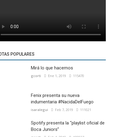
OTAS POPULARES
Mirá lo que hacemos
gcorti
Ene 1, 2019
115470
Fenix presenta su nueva
indumentaria #NacidaDelFuego
isaralegui
Feb 7, 2019
111021
Spotify presenta la “playlist oficial de
Boca Juniors”