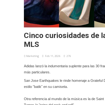
Cinco curiosidades de l
MLS
Marketíng
Feb 11, 2026
276
Adidas lanzó la indumentaria suplente para las 30 fr
más particulares.
San Jose Earthquakes le rinde homenaje a Grateful D
estilo "batik" en su camiseta.
Otra referencia al mundo de la música es la de Saint 
Turner, la "reina del rock and roll".