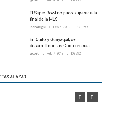
gcorti
Feb 4, 2019
109927
El Super Bowl no pudo superar a la
final de la MLS
isaralegui
Feb 4, 2019
108499
En Quito y Guayaquil, se
desarrollaron las Conferencias...
gcorti
Feb 7, 2019
108292
Activaciones
Polideportivo
Bebeto sorprendió a los invitados Mastercard
La Confeder
OTAS AL AZAR
Brasil
presentó su