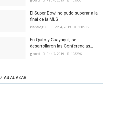
gcorti
Feb 4, 2019
109933
El Super Bowl no pudo superar a la
final de la MLS
isaralegui
Feb 4, 2019
108505
En Quito y Guayaquil, se
desarrollaron las Conferencias...
gcorti
Feb 7, 2019
108296
OTAS AL AZAR