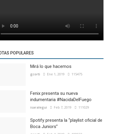
OTAS POPULARES
Mirá lo que hacemos
gcorti
Ene 1, 2019
115475
Fenix presenta su nueva
indumentaria #NacidaDelFuego
isaralegui
Feb 7, 2019
111029
Spotify presenta la “playlist oficial de
Boca Juniors”