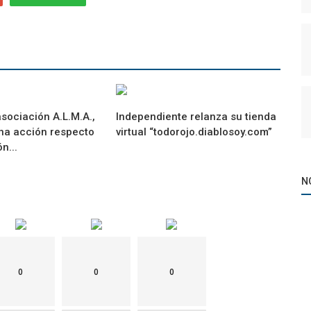
asociación A.L.M.A.,
Independiente relanza su tienda
una acción respecto
virtual “todorojo.diablosoy.com”
n...
N
0
0
0