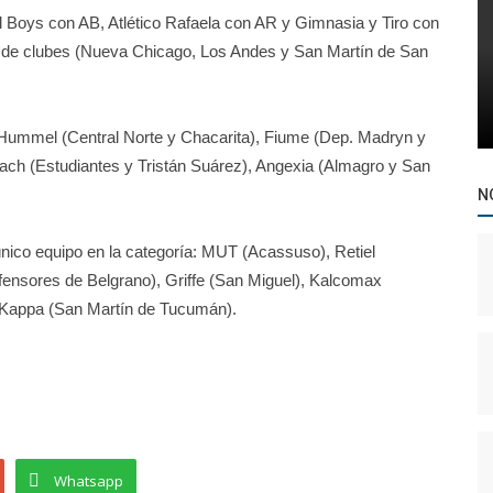
l Boys con AB, Atlético Rafaela con AR y Gimnasia y Tiro con
d de clubes (Nueva Chicago, Los Andes y San Martín de San
Hummel (Central Norte y Chacarita), Fiume (Dep. Madryn y
ch (Estudiantes y Tristán Suárez), Angexia (Almagro y San
N
nico equipo en la categoría: MUT (Acassuso), Retiel
fensores de Belgrano), Griffe (San Miguel), Kalcomax
 y Kappa (San Martín de Tucumán).
Whatsapp