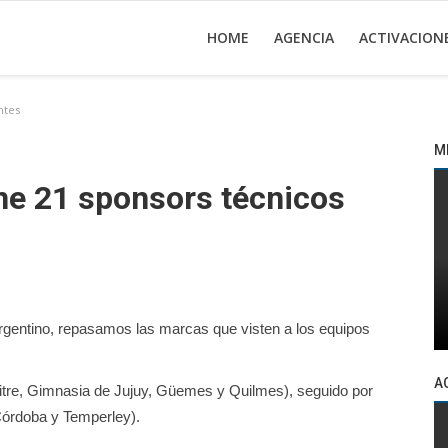
HOME
AGENCIA
ACTIVACION
ntes
M
ne 21 sponsors técnicos
argentino, repasamos las marcas que visten a los equipos
A
itre, Gimnasia de Jujuy, Güemes y Quilmes), seguido por
Córdoba y Temperley).