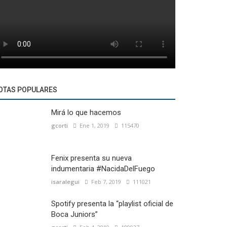
OTAS POPULARES
Mirá lo que hacemos
gcorti
Ene 1, 2019
115470
Fenix presenta su nueva
indumentaria #NacidaDelFuego
isaralegui
Feb 7, 2019
111021
Spotify presenta la “playlist oficial de
Boca Juniors”