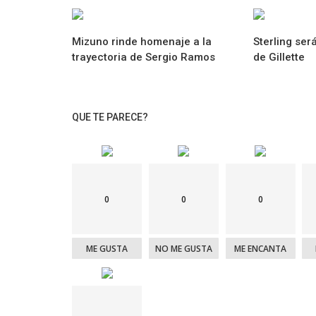
Mizuno rinde homenaje a la
Sterling ser
trayectoria de Sergio Ramos
de Gillette
QUE TE PARECE?
0
0
0
ME GUSTA
NO ME GUSTA
ME ENCANTA