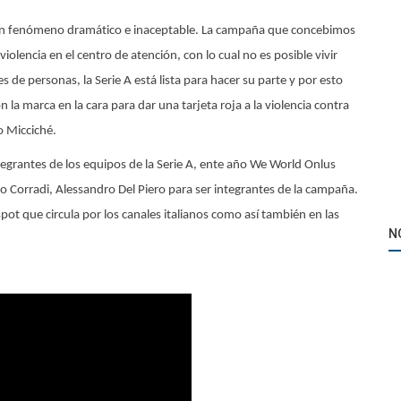
re un fenómeno dramático e inaceptable. La campaña que concebimos
iolencia en el centro de atención, con lo cual no es posible vivir
 de personas, la Serie A está lista para hacer su parte y por esto
a marca en la cara para dar una tarjeta roja a la violencia contra
o Micciché.
tegrantes de los equipos de la Serie A, ente año We World Onlus
Marcas
o Corradi, Alessandro Del Piero para ser integrantes de la campaña.
a de
FC Barcelona firma el acuerdo más caro de la
pot que circula por los canales italianos como así también en las
N
historia del fútbol con Nike