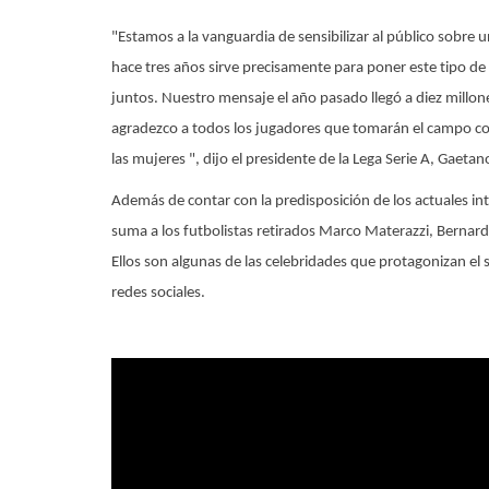
"Estamos a la vanguardia de sensibilizar al público sob
hace tres años sirve precisamente para poner este tipo de v
juntos. Nuestro mensaje el año pasado llegó a diez millones
agradezco a todos los jugadores que tomarán el campo con l
las mujeres ", dijo el presidente de la Lega Serie A, Gaetan
Además de contar con la predisposición de los actuales in
Marketíng
suma a los futbolistas retirados Marco Materazzi, Bernard
Unión de Santa Fe tendrá una Academi
Ellos son algunas de las celebridades que protagonizan el s
ierte en superhéroe
Ciencias del Deporte
redes sociales.