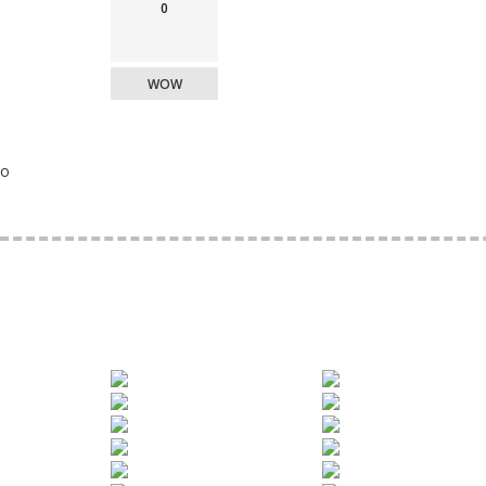
0
WOW
o