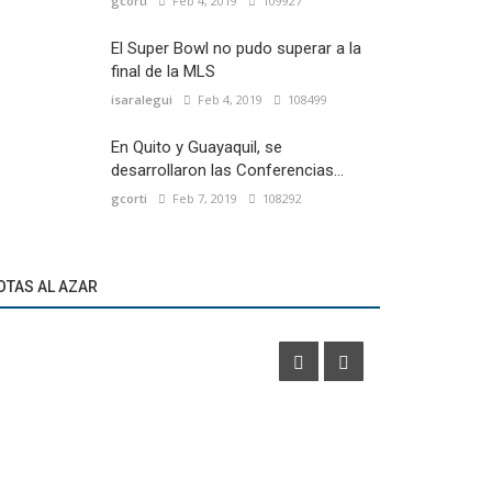
gcorti
Feb 4, 2019
109927
El Super Bowl no pudo superar a la
final de la MLS
isaralegui
Feb 4, 2019
108499
En Quito y Guayaquil, se
desarrollaron las Conferencias...
gcorti
Feb 7, 2019
108292
Marketíng
Videojuego
Mastercard 
OTAS AL AZAR
La NBA amplía su acuerdo con la saga NBA 2K
Lionel Mess