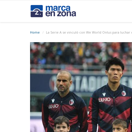
Home
La Serie A se vinculó con We World Onlus para luchar 