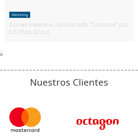
Marketíng
Quilmes presenta su nueva campaña “Tucumanos” junto
a El Oficial Gordillo
o
Nuestros Clientes