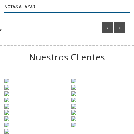
NOTAS AL AZAR
Lamine Yamal se convirtió en embajador de Nesquik
o
Nuestros Clientes