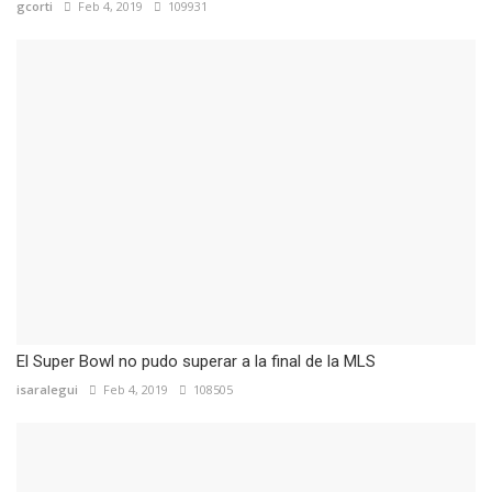
gcorti
Feb 4, 2019
109931
El Super Bowl no pudo superar a la final de la MLS
isaralegui
Feb 4, 2019
108505