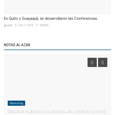
En Quito y Guayaquil, se desarrollaron las Conferencias...
gcorti
Feb 7, 2019
108289
NOTAS AL AZAR
Marketíng
Gatorade muestra como entrena Leo Messi en primera