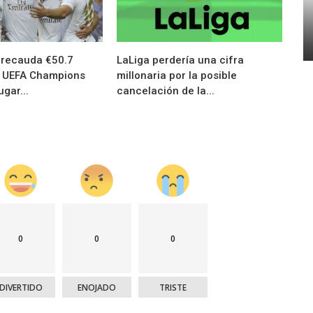
Marcas
Umbro presentó las nuevas camisetas de
"
Argentinos Juniors
 recauda €50.7
LaLiga perdería una cifra
r UEFA Champions
millonaria por la posible
gar...
cancelación de la...
0
0
0
DIVERTIDO
ENOJADO
TRISTE