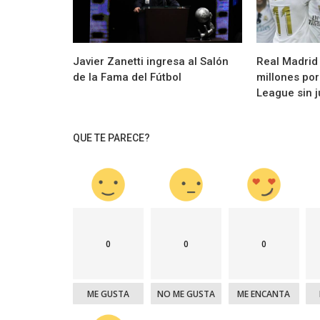
Curiosidades
figura coleccionable
La Liga anunció su "fin de semana retro
Javier Zanetti ingresa al Salón
Real Madrid
de la Fama del Fútbol
millones po
League sin ju
QUE TE PARECE?
0
0
0
ME GUSTA
NO ME GUSTA
ME ENCANTA