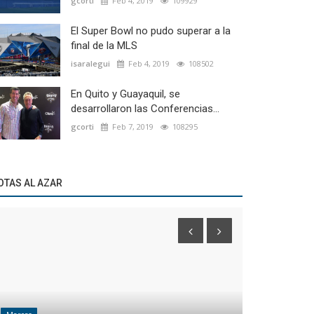
gcorti
Feb 4, 2019
109929
El Super Bowl no pudo superar a la
final de la MLS
isaralegui
Feb 4, 2019
108502
En Quito y Guayaquil, se
desarrollaron las Conferencias...
gcorti
Feb 7, 2019
108295
OTAS AL AZAR