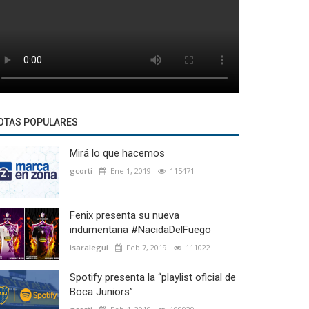
OTAS POPULARES
Mirá lo que hacemos
gcorti
Ene 1, 2019
115471
Fenix presenta su nueva
indumentaria #NacidaDelFuego
isaralegui
Feb 7, 2019
111022
Spotify presenta la “playlist oficial de
Boca Juniors”