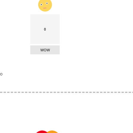
0
WOW
o