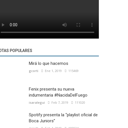
OTAS POPULARES
Mirá lo que hacemos
gcorti
Ene 1, 2019
115469
Fenix presenta su nueva
indumentaria #NacidaDelFuego
isaralegui
Feb 7, 2019
111020
Spotify presenta la “playlist oficial de
Boca Juniors”