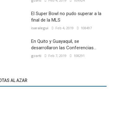
gcorti
Feb 4, 2019
109924
El Super Bowl no pudo superar a la
final de la MLS
isaralegui
Feb 4, 2019
108497
En Quito y Guayaquil, se
desarrollaron las Conferencias...
gcorti
Feb 7, 2019
108291
OTAS AL AZAR