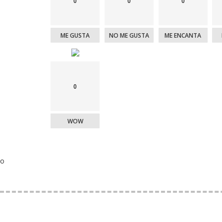
0
0
0
ME GUSTA
NO ME GUSTA
ME ENCANTA
0
WOW
o