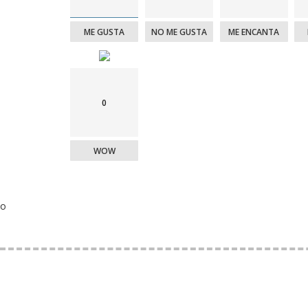
ME GUSTA
NO ME GUSTA
ME ENCANTA
0
WOW
o