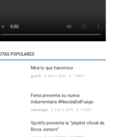
OTAS POPULARES
Mirá lo que hacemos
gcorti
Ene 1, 2019
115471
Fenix presenta su nueva
indumentaria #NacidaDelFuego
isaralegui
Feb 7, 2019
111025
Spotify presenta la “playlist oficial de
Boca Juniors”