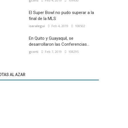
gcorti
Feb 4, 2019
109930
El Super Bowl no pudo superar a la
final de la MLS
isaralegui
Feb 4, 2019
108502
En Quito y Guayaquil, se
desarrollaron las Conferencias...
gcorti
Feb 7, 2019
108295
OTAS AL AZAR