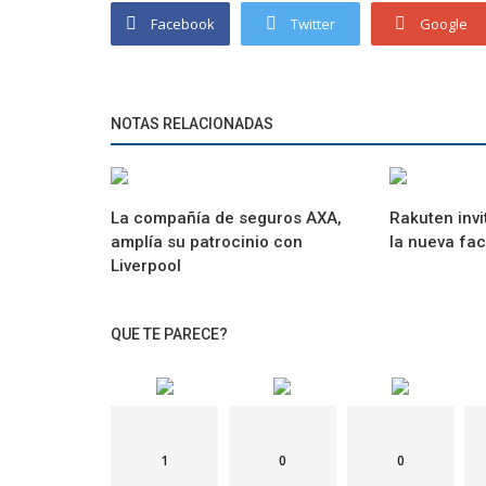
Facebook
Twitter
Google
NOTAS RELACIONADAS
La compañía de seguros AXA,
Rakuten invi
amplía su patrocinio con
la nueva fa
Liverpool
QUE TE PARECE?
1
0
0