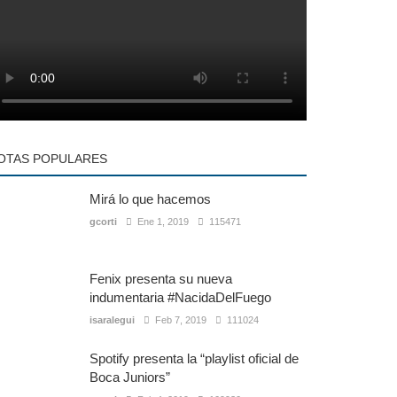
OTAS POPULARES
Mirá lo que hacemos
gcorti
Ene 1, 2019
115471
Fenix presenta su nueva
indumentaria #NacidaDelFuego
isaralegui
Feb 7, 2019
111024
Spotify presenta la “playlist oficial de
Boca Juniors”