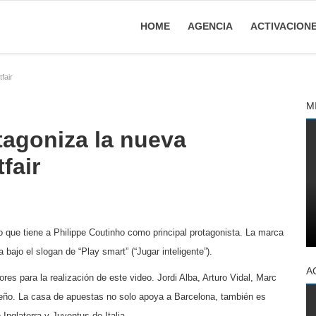
HOME
AGENCIA
ACTIVACION
fair
M
tagoniza la nueva
fair
o que tiene a Philippe Coutinho como principal protagonista. La marca
a bajo el slogan de “Play smart” (“Jugar inteligente”).
A
ores para la realización de este video. Jordi Alba, Arturo Vidal, Marc
eño. La casa de apuestas no solo apoya a Barcelona, también es
nglaterra y Juventus de Italia.