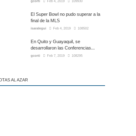
gcorti
Feb 4, 2019
109930
El Super Bowl no pudo superar a la
final de la MLS
isaralegui
Feb 4, 2019
108502
En Quito y Guayaquil, se
desarrollaron las Conferencias...
gcorti
Feb 7, 2019
108295
OTAS AL AZAR