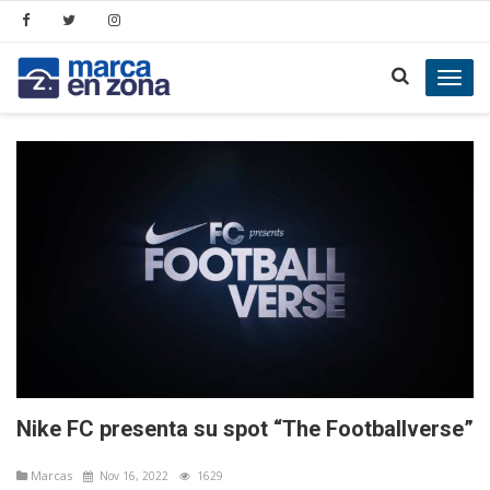
Toggl
navig
Nike FC presenta su spot “The Footballverse”
Marcas
Nov 16, 2022
1629