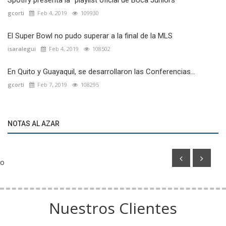
Spotify presenta la “playlist oficial de Boca Juniors”
gcorti
Feb 4, 2019
109930
El Super Bowl no pudo superar a la final de la MLS
isaralegui
Feb 4, 2019
108502
En Quito y Guayaquil, se desarrollaron las Conferencias...
gcorti
Feb 7, 2019
108295
Activaciones
El sorteo del Mundial se vivió de forma diferente
NOTAS AL AZAR
gracias a McDonalds
o
Nuestros Clientes