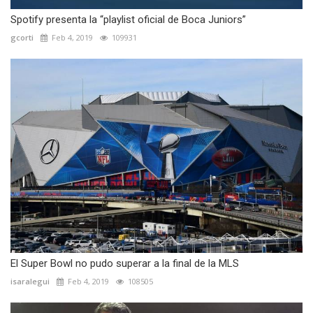
Spotify presenta la “playlist oficial de Boca Juniors”
gcorti
Feb 4, 2019
109931
El Super Bowl no pudo superar a la final de la MLS
isaralegui
Feb 4, 2019
108505