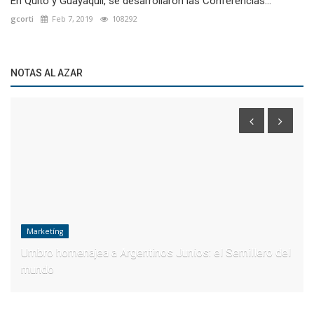
En Quito y Guayaquil, se desarrollaron las Conferencias...
gcorti
Feb 7, 2019
108292
NOTAS AL AZAR
Marketíng
Umbro homenajea a Argentinos Junios: el Semillero del
mundo