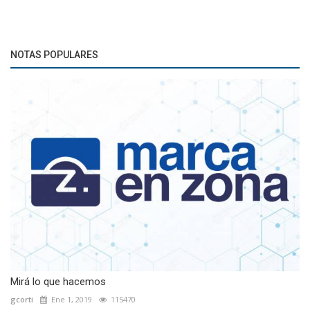
NOTAS POPULARES
Mirá lo que hacemos
gcorti
Ene 1, 2019
115470