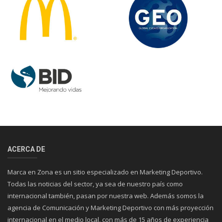
ACERCA DE
Marca en Zona es un sitio especializado en Marketing Deportivo.
Todas las noticias del sector, ya sea de nuestro país como
internacional también, pasan por nuestra web. Además somos la
agencia de Comunicación y Marketing Deportivo con más proyección
internacional en el medio local, con más de 15 años de experiencia