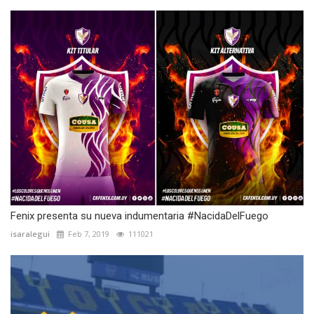
Fenix presenta su nueva indumentaria #NacidaDelFuego
isaralegui
Feb 7, 2019
111021