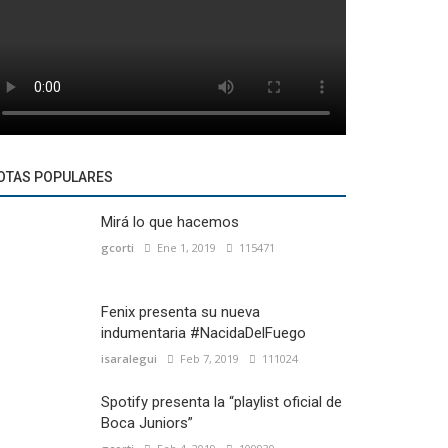
OTAS POPULARES
Mirá lo que hacemos
gcorti
Ene 1, 2019
115471
Fenix presenta su nueva
indumentaria #NacidaDelFuego
isaralegui
Feb 7, 2019
111024
Spotify presenta la “playlist oficial de
Boca Juniors”