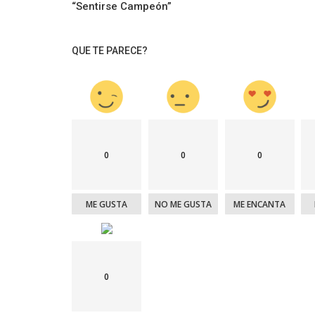
“Sentirse Campeón”
QUE TE PARECE?
0
0
0
ME GUSTA
NO ME GUSTA
ME ENCANTA
0