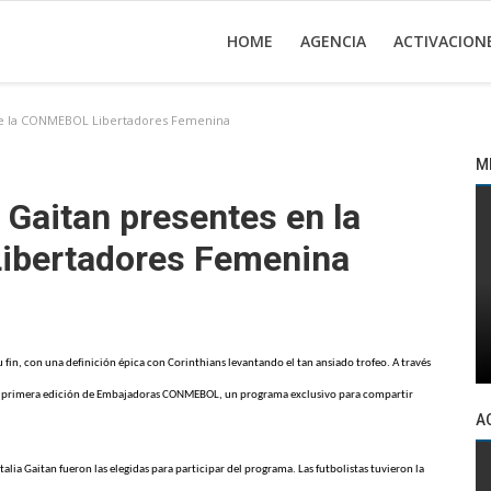
HOME
AGENCIA
ACTIVACION
l de la CONMEBOL Libertadores Femenina
M
 Gaitan presentes en la
Libertadores Femenina
in, con una definición épica con Corinthians levantando el tan ansiado trofeo. A través
 la primera edición de Embajadoras CONMEBOL, un programa exclusivo para compartir
A
talia Gaitan fueron las elegidas para participar del programa. Las futbolistas tuvieron la