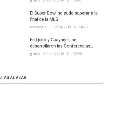
gcorti
Feb 4, 2019
109930
El Super Bowl no pudo superar a la
final de la MLS
isaralegui
Feb 4, 2019
108502
En Quito y Guayaquil, se
desarrollaron las Conferencias...
gcorti
Feb 7, 2019
108295
OTAS AL AZAR