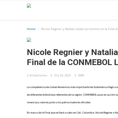
Home
Nicole Regnier y Natalia Gaitan presentes en la Fina
Nicole Regnier y Natalia
Final de la CONMEBOL 
Activaciones
Oct 25, 2023
2089
La competencia de clubes femeninos más importante de Sudamérica llegó a su f
de diferentes futbolistas referentes de la región, CONMEBOL puso en acción
vivencias y valores junto a los patrocinadores oficiales.
En marco de la Final que se llevó a cabo en Cali, Colombia, Nicole Regnier y Na