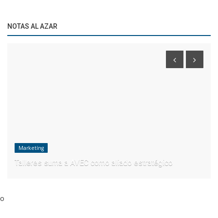
NOTAS AL AZAR
Marketíng
Talleres suma a AVEC como aliado estratégico
o