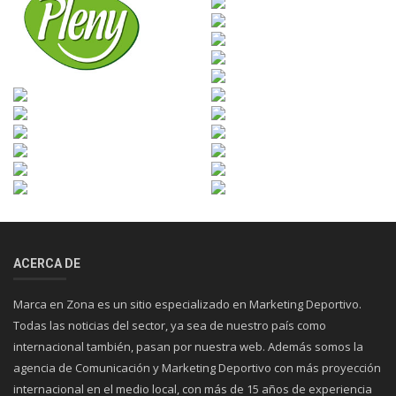
ACERCA DE
Marca en Zona es un sitio especializado en Marketing Deportivo.
Todas las noticias del sector, ya sea de nuestro país como
internacional también, pasan por nuestra web. Además somos la
agencia de Comunicación y Marketing Deportivo con más proyección
internacional en el medio local, con más de 15 años de experiencia