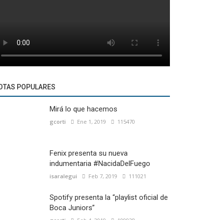
OTAS POPULARES
Mirá lo que hacemos
gcorti
Ene 1, 2019
115470
Fenix presenta su nueva
indumentaria #NacidaDelFuego
isaralegui
Feb 7, 2019
111021
Spotify presenta la “playlist oficial de
Boca Juniors”