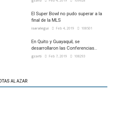
gcorti
Feb 4, 2019
109928
El Super Bowl no pudo superar a la
final de la MLS
isaralegui
Feb 4, 2019
108501
En Quito y Guayaquil, se
desarrollaron las Conferencias...
gcorti
Feb 7, 2019
108293
OTAS AL AZAR