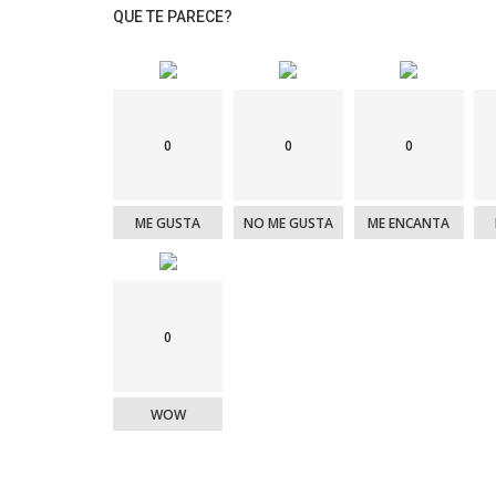
QUE TE PARECE?
0
0
0
ME GUSTA
NO ME GUSTA
ME ENCANTA
0
WOW