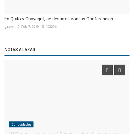
En Quito y Guayaquil, se desarrollaron las Conferencias...
gcorti
Feb 7, 2019
108296
NOTAS AL AZAR
Curiosidades
PSG paga los mejores 11 sueldos del fútbol francés