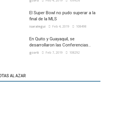
gcorti
Feb 4, 2019
109926
El Super Bowl no pudo superar a la
final de la MLS
isaralegui
Feb 4, 2019
108498
En Quito y Guayaquil, se
desarrollaron las Conferencias...
gcorti
Feb 7, 2019
108292
OTAS AL AZAR