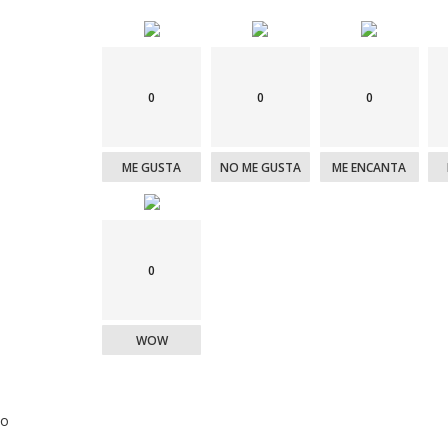
0
0
0
ME GUSTA
NO ME GUSTA
ME ENCANTA
0
WOW
o