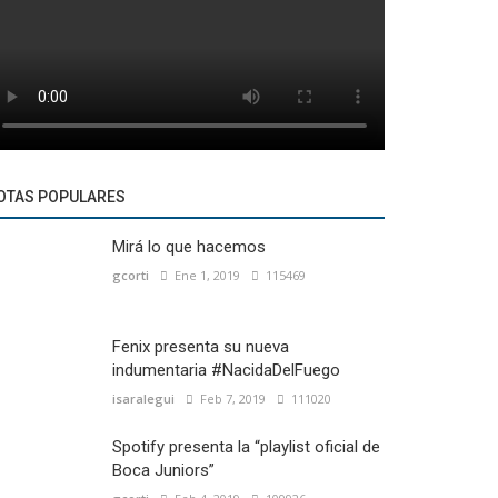
OTAS POPULARES
Mirá lo que hacemos
gcorti
Ene 1, 2019
115469
Fenix presenta su nueva
indumentaria #NacidaDelFuego
isaralegui
Feb 7, 2019
111020
Spotify presenta la “playlist oficial de
Boca Juniors”