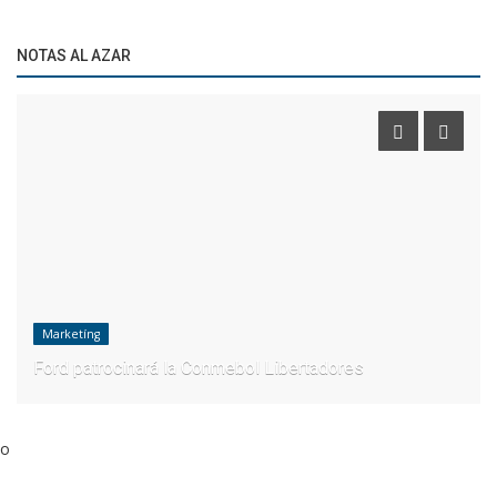
NOTAS AL AZAR
Marketíng
Ford patrocinará la Conmebol Libertadores
o