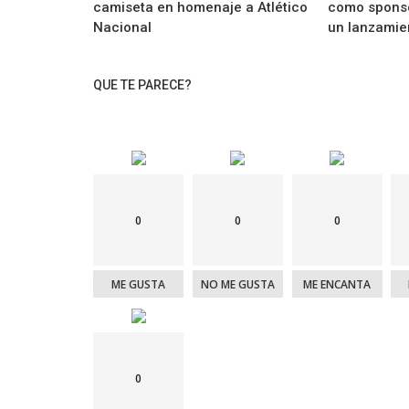
camiseta en homenaje a Atlético
como sponso
Nacional
un lanzamien
QUE TE PARECE?
0
0
0
ME GUSTA
NO ME GUSTA
ME ENCANTA
0