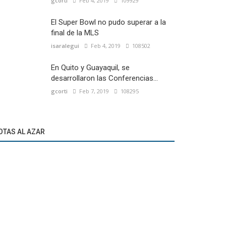
gcorti
Feb 4, 2019
109929
El Super Bowl no pudo superar a la
final de la MLS
isaralegui
Feb 4, 2019
108502
En Quito y Guayaquil, se
desarrollaron las Conferencias...
gcorti
Feb 7, 2019
108295
OTAS AL AZAR