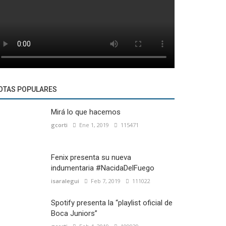
OTAS POPULARES
Mirá lo que hacemos
gcorti
Ene 1, 2019
115471
Fenix presenta su nueva
indumentaria #NacidaDelFuego
isaralegui
Feb 7, 2019
111022
Spotify presenta la “playlist oficial de
Boca Juniors”