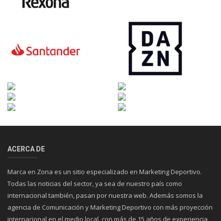
ACERCA DE
Marca en Zona es un sitio especializado en Marketing Deportivo.
Todas las noticias del sector, ya sea de nuestro país como
internacional también, pasan por nuestra web. Además somos la
agencia de Comunicación y Marketing Deportivo con más proyección
internacional en el medio local, con más de 15 años de experiencia