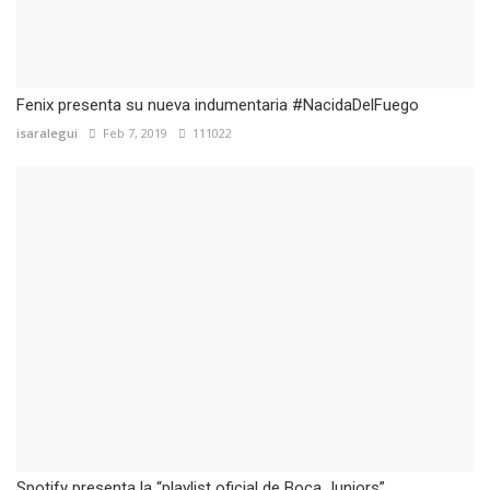
Fenix presenta su nueva indumentaria #NacidaDelFuego
isaralegui
Feb 7, 2019
111022
Spotify presenta la “playlist oficial de Boca Juniors”