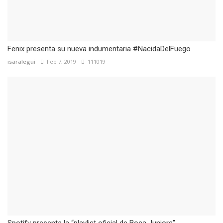
Fenix presenta su nueva indumentaria #NacidaDelFuego
isaralegui
Feb 7, 2019
111019
Spotify presenta la “playlist oficial de Boca Juniors”