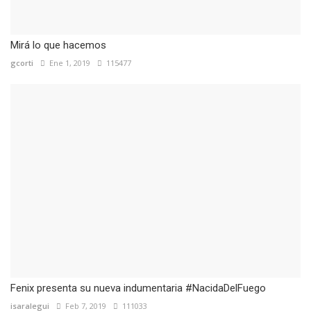
Mirá lo que hacemos
gcorti
Ene 1, 2019
115477
Fenix presenta su nueva indumentaria #NacidaDelFuego
isaralegui
Feb 7, 2019
111033