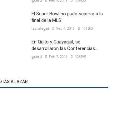
gcorti
Feb 4, 2019
109930
El Super Bowl no pudo superar a la
final de la MLS
isaralegui
Feb 4, 2019
108502
En Quito y Guayaquil, se
desarrollaron las Conferencias...
gcorti
Feb 7, 2019
108295
OTAS AL AZAR