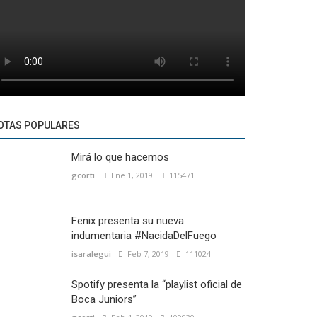
OTAS POPULARES
Mirá lo que hacemos
gcorti
Ene 1, 2019
115471
Fenix presenta su nueva
indumentaria #NacidaDelFuego
isaralegui
Feb 7, 2019
111024
Spotify presenta la “playlist oficial de
Boca Juniors”