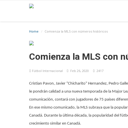
Home
Comienza la MLS con números históricos
Comienza la MLS con n
Fútbol Internacional
Feb 26, 2020
2417
Cristian Pavon, Javier “Chicharito” Hernandez, Pedro Galle
le pondrán calidad a una nueva temporada de la Major Le
comunicación, contará con jugadores de 75 países diferent
En ese mismo comunicado, la MLS subraya que la popularid
Canadá. Durante la última década, la popularidad del fútb
crecimiento similar en Canadá.