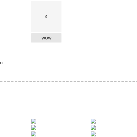
0
WOW
o