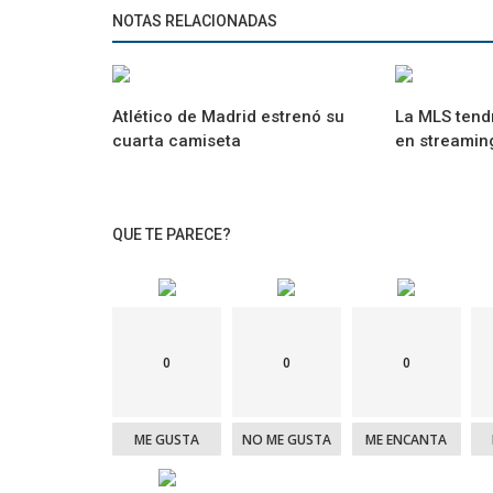
NOTAS RELACIONADAS
Atlético de Madrid estrenó su
La MLS tend
cuarta camiseta
en streamin
QUE TE PARECE?
0
0
0
ME GUSTA
NO ME GUSTA
ME ENCANTA