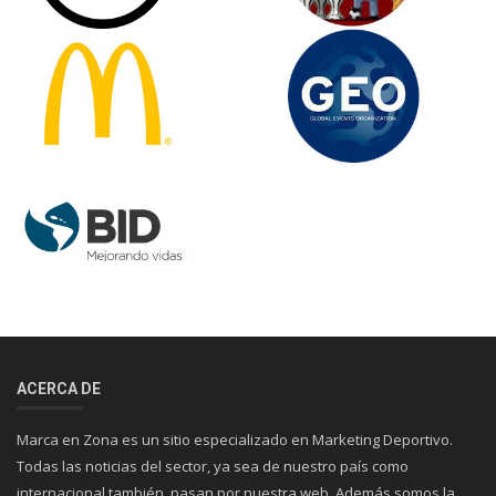
ACERCA DE
Marca en Zona es un sitio especializado en Marketing Deportivo.
Todas las noticias del sector, ya sea de nuestro país como
internacional también, pasan por nuestra web. Además somos la