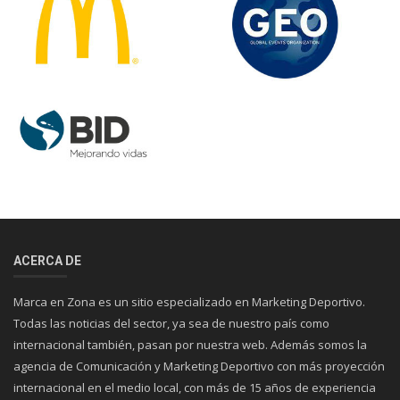
ACERCA DE
Marca en Zona es un sitio especializado en Marketing Deportivo.
Todas las noticias del sector, ya sea de nuestro país como
internacional también, pasan por nuestra web. Además somos la
agencia de Comunicación y Marketing Deportivo con más proyección
internacional en el medio local, con más de 15 años de experiencia