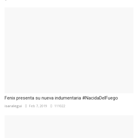
Fenix presenta su nueva indumentaria #NacidaDelFuego
isaralegui
Feb 7, 2019
111022