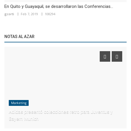
En Quito y Guayaquil, se desarrollaron las Conferencias...
gcorti
Feb 7, 2019
108294
NOTAS AL AZAR
Marketíng
Adidas presentó colecciones retro para Juventus y
Bayern Munich