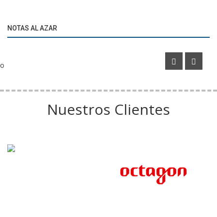
Marketíng
¿FIFA hace las pausas de hidratación con fines
NOTAS AL AZAR
publicitarios?
o
Nuestros Clientes