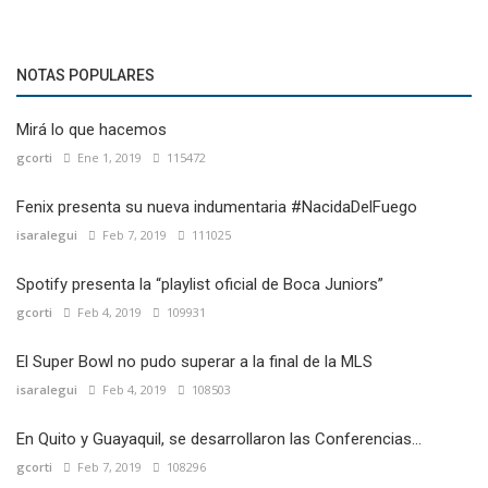
NOTAS POPULARES
Mirá lo que hacemos
gcorti
Ene 1, 2019
115472
Fenix presenta su nueva indumentaria #NacidaDelFuego
isaralegui
Feb 7, 2019
111025
Spotify presenta la “playlist oficial de Boca Juniors”
gcorti
Feb 4, 2019
109931
El Super Bowl no pudo superar a la final de la MLS
isaralegui
Feb 4, 2019
108503
En Quito y Guayaquil, se desarrollaron las Conferencias...
gcorti
Feb 7, 2019
108296