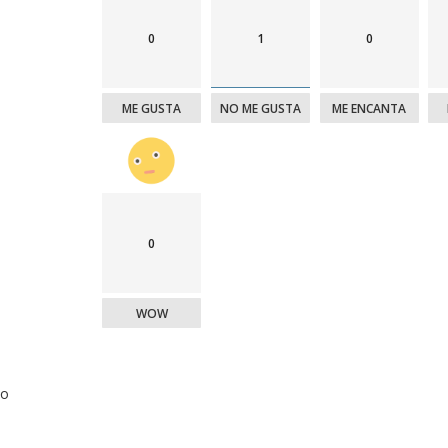
0
1
0
ME GUSTA
NO ME GUSTA
ME ENCANTA
0
WOW
o