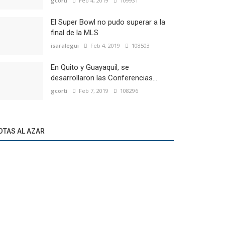
gcorti
Feb 4, 2019
109931
El Super Bowl no pudo superar a la
final de la MLS
isaralegui
Feb 4, 2019
108503
En Quito y Guayaquil, se
desarrollaron las Conferencias...
gcorti
Feb 7, 2019
108296
OTAS AL AZAR