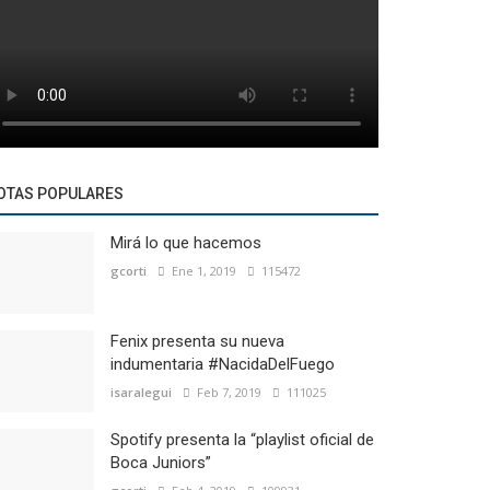
OTAS POPULARES
Mirá lo que hacemos
gcorti
Ene 1, 2019
115472
Fenix presenta su nueva
indumentaria #NacidaDelFuego
isaralegui
Feb 7, 2019
111025
Spotify presenta la “playlist oficial de
Boca Juniors”