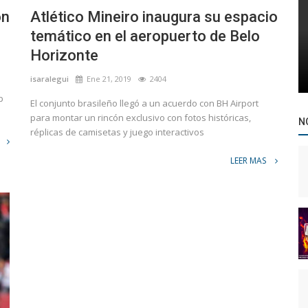
on
Atlético Mineiro inaugura su espacio
temático en el aeropuerto de Belo
Horizonte
isaralegui
Ene 21, 2019
2404
p
El conjunto brasileño llegó a un acuerdo con BH Airport
para montar un rincón exclusivo con fotos históricas,
N
réplicas de camisetas y juego interactivos
LEER MAS