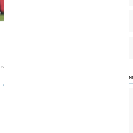
los
N