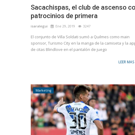
Sacachispas, el club de ascenso c
patrocinios de primera
isaralegui
Ene 29, 2019
3247
El conjunto de Villa Soldati sumó a Quilmes como main
sponsor, Turismo City en la manga de la camiseta y la ap
de citas Blindlove en el pantalón de juego
LEER MAS
Marketíng