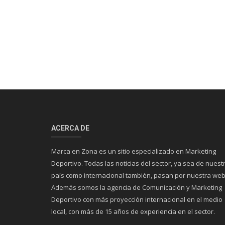
Televisión
aña para promover la
David Beckham estrena documental de
paso por la MLS
ACERCA DE
Marca en Zona es un sitio especializado en Marketing
Deportivo. Todas las noticias del sector, ya sea de nuest
país como internacional también, pasan por nuestra web
Además somos la agencia de Comunicación y Marketing
Deportivo con más proyección internacional en el medio
local, con más de 15 años de experiencia en el sector.