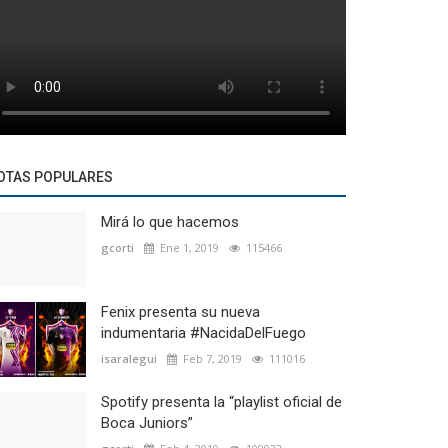
OTAS POPULARES
Mirá lo que hacemos
gcorti
Ene 1, 2019
115466
Fenix presenta su nueva
indumentaria #NacidaDelFuego
isaralegui
Feb 7, 2019
111016
Spotify presenta la “playlist oficial de
Boca Juniors”