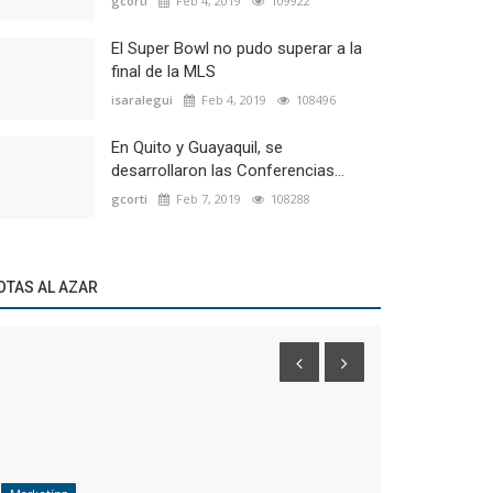
gcorti
Feb 4, 2019
109922
El Super Bowl no pudo superar a la
final de la MLS
isaralegui
Feb 4, 2019
108496
En Quito y Guayaquil, se
desarrollaron las Conferencias...
gcorti
Feb 7, 2019
108288
OTAS AL AZAR