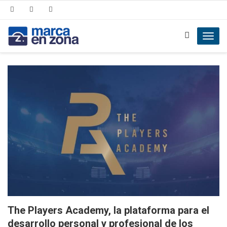
Toggl
navig
The Players Academy, la plataforma para el
desarrollo personal y profesional de los