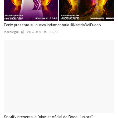
Fenix presenta su nueva indumentaria #NacidaDelFuego
isaralegui
Feb 7, 2019
111024
Spotify presenta la “playlist oficial de Boca Juniors”