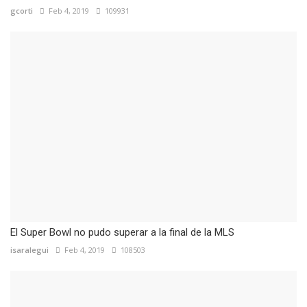
gcorti
Feb 4, 2019
109931
El Super Bowl no pudo superar a la final de la MLS
isaralegui
Feb 4, 2019
108503