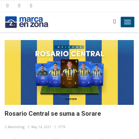
Toggl
navig
Rosario Central se suma a Sorare
Marketíng
May 14, 2021
3779