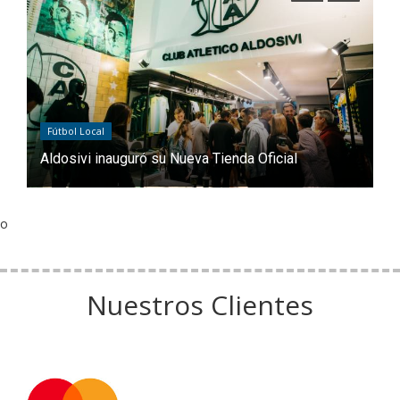
F
Fútbol Local
n
C
Aldosivi inauguró su Nueva Tienda Oficial
pr
o
Nuestros Clientes