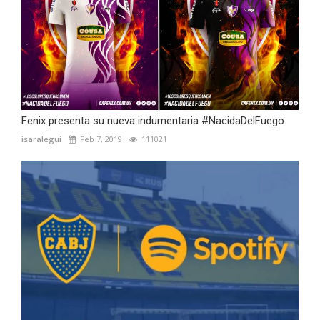
Fenix presenta su nueva indumentaria #NacidaDelFuego
isaralegui
Feb 7, 2019
111021