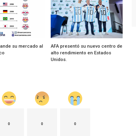
Marketíng
Key Biscayne vistió de gala a la Selección
s
Argentina de Tenis
pande su mercado al
AFA presentó su nuevo centro de
ico
alto rendimiento en Estados
Unidos.
0
0
0