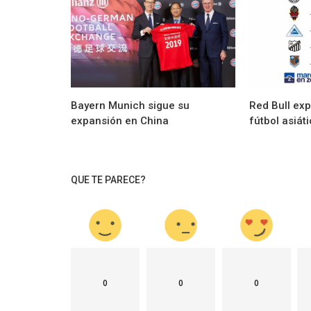
Marketíng
 historica alianza
Burger King lanza el combo Los Puma
Bayern Munich sigue su
Red Bull ex
expansión en China
fútbol asiát
QUE TE PARECE?
0
0
0