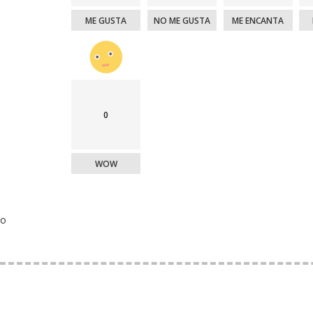
ME GUSTA
NO ME GUSTA
ME ENCANTA
0
WOW
o