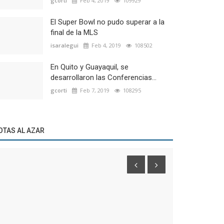
gcorti
Feb 4, 2019
109929
El Super Bowl no pudo superar a la
final de la MLS
isaralegui
Feb 4, 2019
108502
En Quito y Guayaquil, se
desarrollaron las Conferencias...
gcorti
Feb 7, 2019
108295
OTAS AL AZAR