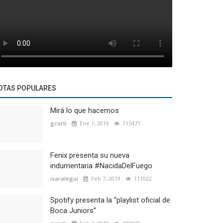
OTAS POPULARES
Mirá lo que hacemos
gcorti
Ene 1, 2019
115471
Fenix presenta su nueva
indumentaria #NacidaDelFuego
isaralegui
Feb 7, 2019
111022
Spotify presenta la “playlist oficial de
Boca Juniors”