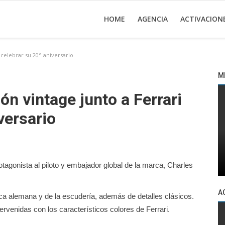
HOME
AGENCIA
ACTIVACION
celebrar su 20° aniversario
M
n vintage junto a Ferrari
versario
agonista al piloto y embajador global de la marca, Charles
A
rca alemana y de la escudería, además de detalles clásicos.
venidas con los característicos colores de Ferrari.