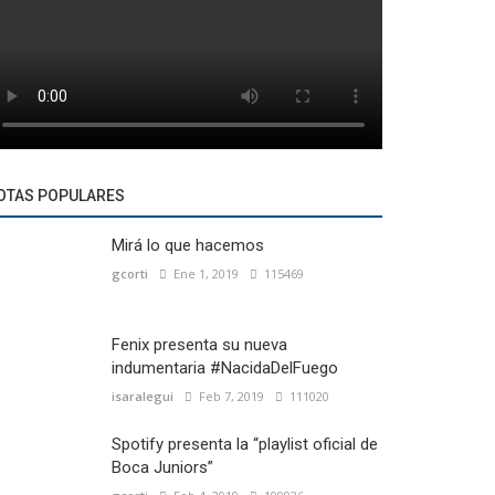
OTAS POPULARES
Mirá lo que hacemos
gcorti
Ene 1, 2019
115469
Fenix presenta su nueva
indumentaria #NacidaDelFuego
isaralegui
Feb 7, 2019
111020
Spotify presenta la “playlist oficial de
Boca Juniors”