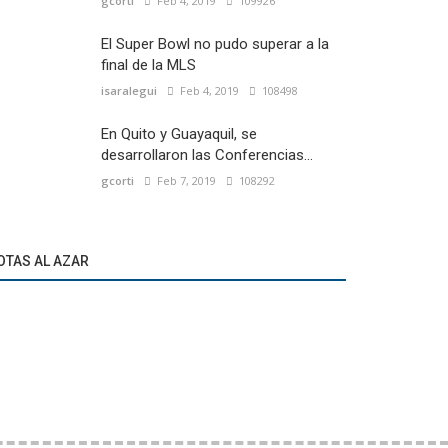
gcorti
Feb 4, 2019
109926
El Super Bowl no pudo superar a la
final de la MLS
isaralegui
Feb 4, 2019
108498
En Quito y Guayaquil, se
desarrollaron las Conferencias...
gcorti
Feb 7, 2019
108292
OTAS AL AZAR