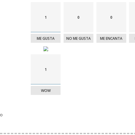
1
0
0
ME GUSTA
NO ME GUSTA
ME ENCANTA
1
WOW
o