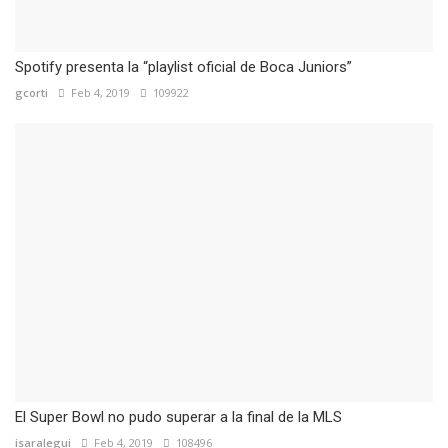
Spotify presenta la “playlist oficial de Boca Juniors”
gcorti
Feb 4, 2019
109922
El Super Bowl no pudo superar a la final de la MLS
isaralegui
Feb 4, 2019
108496