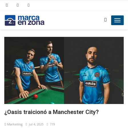
Toggl
navig
¿Oasis traicionó a Manchester City?
Marketíng
Jul 4, 2025
719