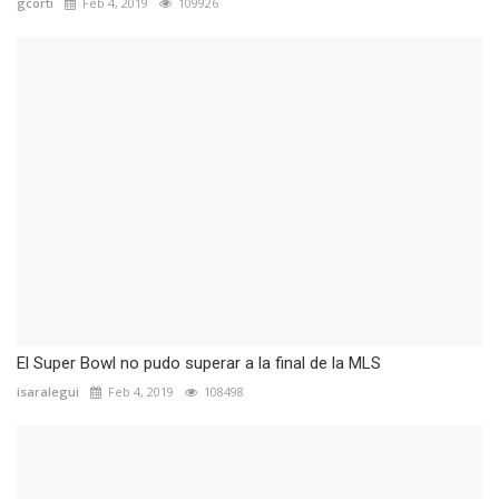
gcorti
Feb 4, 2019
109926
El Super Bowl no pudo superar a la final de la MLS
isaralegui
Feb 4, 2019
108498