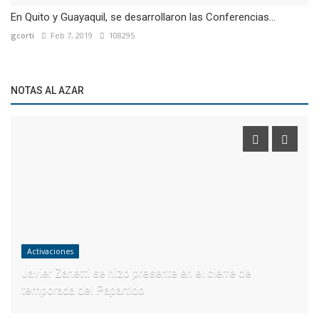
En Quito y Guayaquil, se desarrollaron las Conferencias...
gcorti
Feb 7, 2019
108295
NOTAS AL AZAR
Activaciones
Javier Zanetti se hizo presente en el cierre de
temporada del Papartido